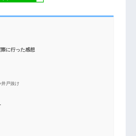
実際に行った感想
い井戸抜け
介